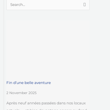
S
e
a
r
c
h
f
o
r
:
Fin d’une belle aventure
2 November 2025
Après neuf années passées dans nos locaux