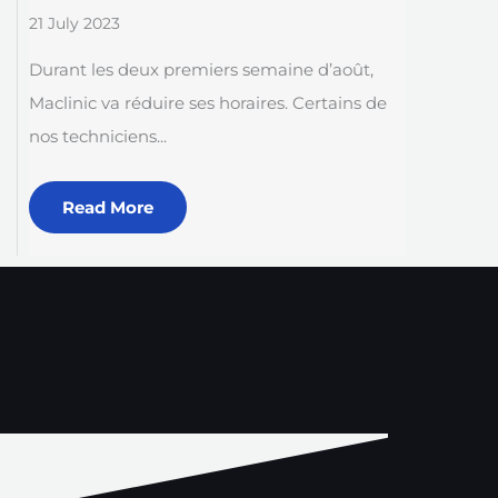
21 July 2023
Durant les deux premiers semaine d’août,
Maclinic va réduire ses horaires. Certains de
nos techniciens...
Read More